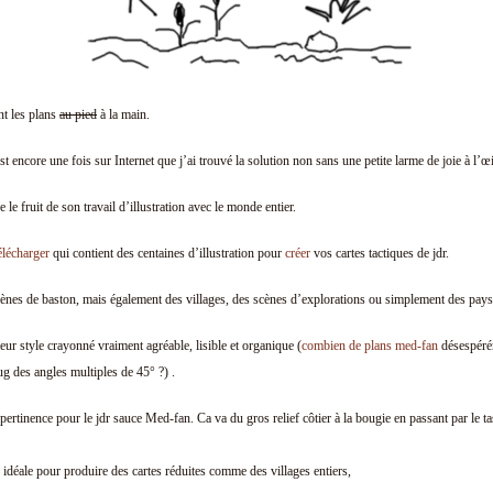
nt les plans
au pied
à la main.
 encore une fois sur Internet que j’ai trouvé la solution non sans une petite larme de joie à l’œi
 le fruit de son travail d’illustration avec le monde entier.
élécharger
qui contient des centaines d’illustration pour
créer
vos cartes tactiques de jdr.
 scènes de baston, mais également des villages, des scènes d’explorations ou simplement des pays
 leur style crayonné vraiment agréable, lisible et organique (
combien de plans med-fan
désespérém
ug des angles multiples de 45° ?) .
 pertinence pour le jdr sauce Med-fan. Ca va du gros relief côtier à la bougie en passant par le tas 
é idéale pour produire des cartes réduites comme des villages entiers,