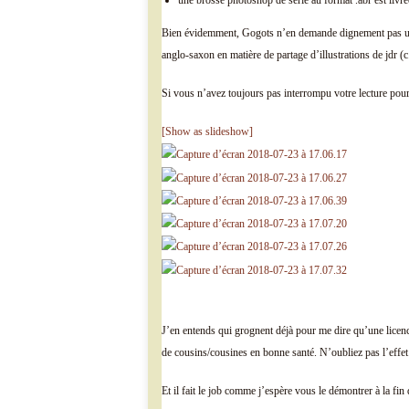
une brosse photoshop de série au format .abr est livré
Bien évidemment, Gogots n’en demande dignement pas un s
anglo-saxon en matière de partage d’illustrations de jdr (c
Si vous n’avez toujours pas interrompu votre lecture pour a
[Show as slideshow]
J’en entends qui grognent déjà pour me dire qu’une licen
de cousins/cousines en bonne santé. N’oubliez pas l’effe
Et il fait le job comme j’espère vous le démontrer à la fin 