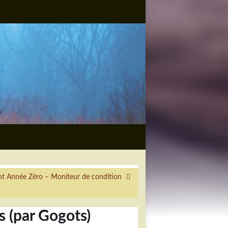
nt Année Zéro – Moniteur de condition
s (par Gogots)