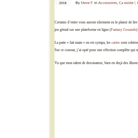
By
Steve F.
in
Accessoires
,
Ca existe !
,
2018
Certains d’entre vous auront sûrement eu le plaisir de lire
jeu génial sur une plateforme en ligne (
Fantasy Grounds
)
La patte « fait main » en est sympa, les
cartes
sont cohéren
Sur ce constat, j’ai opté pour une réfection complète qui 
Vu que mon talent de dessinateur, bien en deçà des illustr