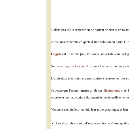
J’allais pas me la ramener en ne partant de rien et en faisa
Je me suis donc mis en quête d’une solution en ligne. C’est
Gogots
est un artiste (oui Mossieur, un artiste) qui partage
Sur
cette page de Deviant Art
, vous trouverez un pack
à t
L’utilisation n’est bien sûr pas limitée à représenter des
Je pense que l’atout numéro un de ces
illustrations
, c’est
oppressés par la dictature du magnétisme de grille et le jo
Viennent ensuite leur variété, leur unité graphique, et leur
Les illustrations sont d’une résolution et d’une qualit