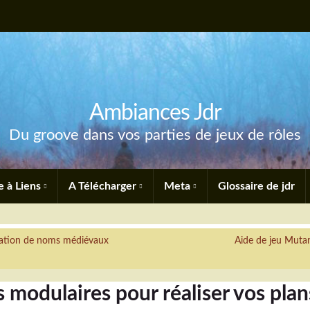
Ambiances Jdr
Du groove dans vos parties de jeux de rôles
e à Liens
A Télécharger
Meta
Glossaire de jdr
ération de noms médiévaux
Aide de jeu Muta
modulaires pour réaliser vos plan