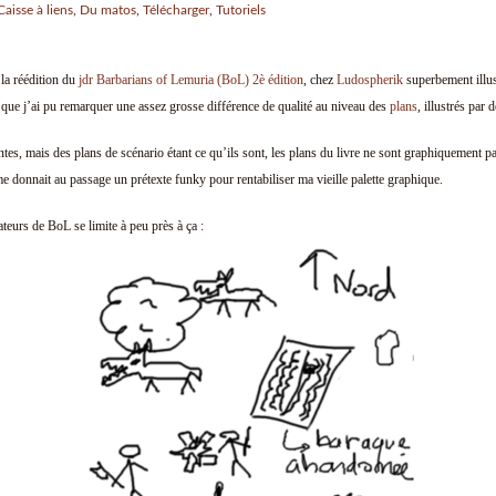
Caisse à liens
,
Du matos
,
Télécharger
,
Tutoriels
 la réédition du
jdr
Barbarians of Lemuria (BoL) 2è édition
, chez
Ludospherik
superbement illu
 que j’ai pu remarquer une assez grosse différence de qualité au niveau des
plans
, illustrés par 
tes, mais des plans de scénario étant ce qu’ils sont, les plans du livre ne sont graphiquement pa
me donnait au passage un prétexte funky pour rentabiliser ma vieille palette graphique.
ateurs de BoL se limite à peu près à ça :