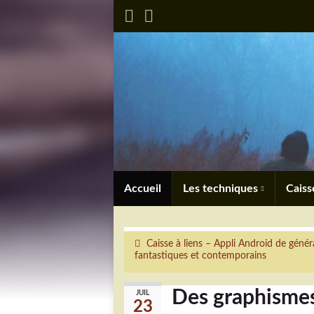
Accueil
Les techniques
Caiss
Caisse à liens – Appli Android de gén
fantastiques et contemporains
Des graphismes 
JUIL
23