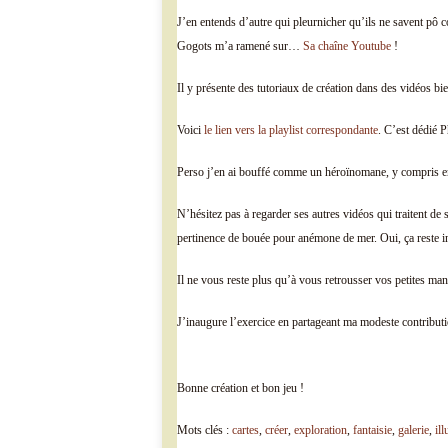
J’en entends d’autre qui pleurnicher qu’ils ne savent pô
Gogots m’a ramené sur…
Sa chaîne Youtube
!
Il y présente des tutoriaux de création dans des vidéos bi
Voici
le lien vers la playlist correspondante
. C’est dédié 
Perso j’en ai bouffé comme un héroïnomane, y compris en c
N’hésitez pas à regarder ses autres vidéos qui traitent de 
pertinence de bouée pour anémone de mer. Oui, ça reste in
Il ne vous reste plus qu’à vous retrousser vos petites manc
J’inaugure l’exercice en partageant ma modeste contributi
Bonne création et bon jeu !
Mots clés :
cartes
,
créer
,
exploration
,
fantaisie
,
galerie
,
ill