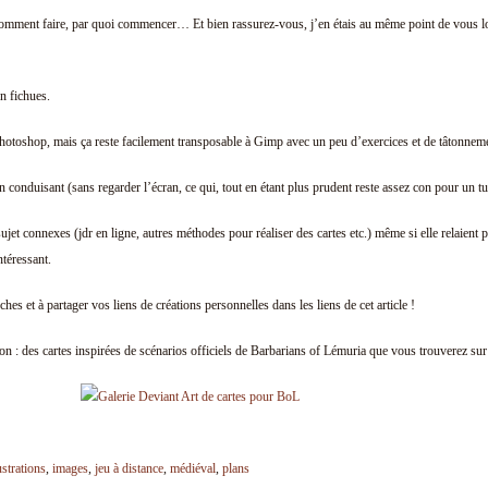
 comment faire, par quoi commencer… Et bien rassurez-vous, j’en étais au même point de vous lo
en fichues.
Photoshop, mais ça reste facilement transposable à Gimp avec un peu d’exercices et de tâtonnem
onduisant (sans regarder l’écran, ce qui, tout en étant plus prudent reste assez con pour un tu
sujet connexes (jdr en ligne, autres méthodes pour réaliser des cartes etc.) même si elle relaient 
téressant.
hes et à partager vos liens de créations personnelles dans les liens de cet article !
on : des cartes inspirées de scénarios officiels de Barbarians of Lémuria que vous trouverez su
ustrations
,
images
,
jeu à distance
,
médiéval
,
plans