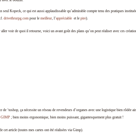
e avec le bouzin.
eul Kopeck, ce qui est aussi applaudissable qu’admirable compte tenu des pratiques institué
.f.
drivethrurpg.com
pour le
meilleur
, l’
appréciable
et le
pire
).
ller voir de quoi il retourne, voici un avant goût des plans qu’on peut réaliser avec ces créatio
ce de ‘toshop, ça nécessite un réseau de revendeurs d’organes avec une logistique bien rôdée a
t
GIMP
; bien moins ergonomique, bien moins puissant, gigantesquement plus gratuit !
de cet article (toutes mes cartes ont été réalisées via Gimp).