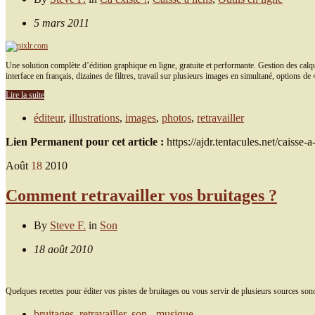
5 mars 2011
Une solution complète d’édition graphique en ligne, gratuite et performante. Gestion des calques
interface en français, dizaines de filtres, travail sur plusieurs images en simultané, option
Lire la suite
éditeur
,
illustrations
,
images
,
photos
,
retravailler
Lien Permanent pour cet article :
https://ajdr.tentacules.net/caisse-
Août
18
2010
Comment retravailler vos bruitages ?
By
Steve F.
in
Son
18 août 2010
Quelques recettes pour éditer vos pistes de bruitages ou vous servir de plusieurs sources sono
bruitages
,
retravailler
,
son - musique