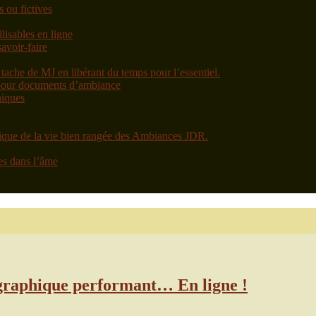
s ou fictives
ilisables en ligne
avoir-faire
tache de MJ en libérant du temps pour l’essentiel.
 pour documents d’ambiance
niques
dique de la vie bien rangée des Ambiances JDR.
es dans l’âme
on graphique performant… En ligne !