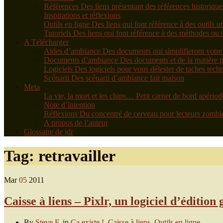
Références
Des liens présentant des références historique
Inspirations et réflexions
Outils en ligne
Des liens qui font référence à des outils ut
Tutoriels
Des liens qui font référence à des méthodes ou s
A Télécharger
Aides d’ambiance
Des documents qui simplifieront votre 
Documents d’ambiance
Des documents et de la matière
Logiciels
Des logiciels pour vous délester de taches tech
Scénarii
Des scénarii d’ambiance fait maison
Meta
La vie, la mort et les chips…
Petit carnet de bord apério
Note d’intention
Réflexions
Du concentré de cerveau pour lecteurs zombi
A propos de l’auteur
Glossaire de jdr
Tag:
retravailler
Mar
05
2011
Caisse à liens – Pixlr, un logiciel d’éditi
By
Steve F.
in
Ca existe !
,
Caisse à liens
,
Outils en ligne