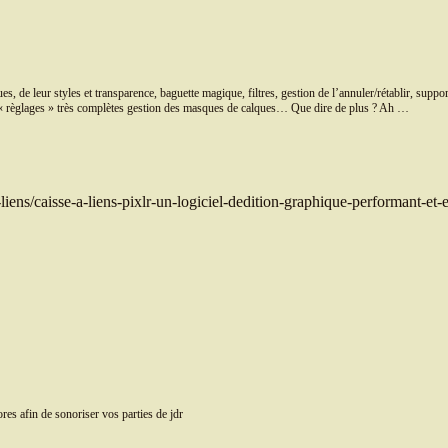
, de leur styles et transparence, baguette magique, filtres, gestion de l’annuler/rétablir, suppor
s de « règlages » très complètes gestion des masques de calques… Que dire de plus ? Ah …
a-liens/caisse-a-liens-pixlr-un-logiciel-dedition-graphique-performant-et-
res afin de sonoriser vos parties de jdr