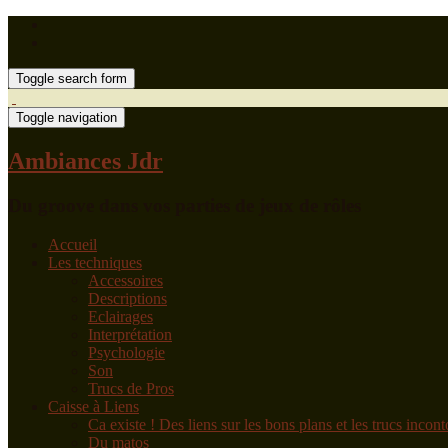
Toggle search form
Toggle navigation
Ambiances Jdr
Du groove dans vos parties de jeux de rôles
Accueil
Les techniques
Accessoires
Descriptions
Eclairages
Interprétation
Psychologie
Son
Trucs de Pros
Caisse à Liens
Ca existe !
Des liens sur les bons plans et les trucs incon
Du matos